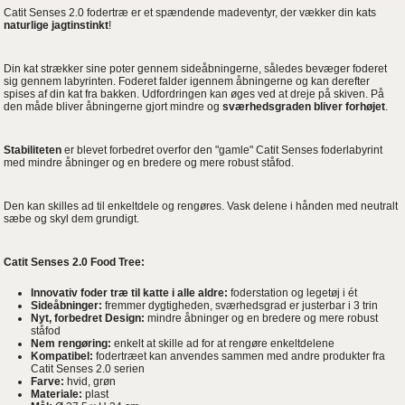
Catit Senses 2.0 fodertræ er et spændende madeventyr, der vækker din kats
naturlige jagtinstinkt
!
Din kat strækker sine poter gennem sideåbningerne, således bevæger foderet
sig gennem labyrinten. Foderet falder igennem åbningerne og kan derefter
spises af din kat fra bakken. Udfordringen kan øges ved at dreje på skiven. På
den måde bliver åbningerne gjort mindre og
sværhedsgraden bliver forhøjet
.
Stabiliteten
er blevet forbedret overfor den "gamle" Catit Senses foderlabyrint
med mindre åbninger og en bredere og mere robust ståfod.
Den kan skilles ad til enkeltdele og rengøres. Vask delene i hånden med neutralt
sæbe og skyl dem grundigt.
Catit Senses 2.0 Food Tree:
Innovativ foder træ til katte i alle aldre:
foderstation og legetøj i ét
Sideåbninger:
fremmer dygtigheden, sværhedsgrad er justerbar i 3 trin
Nyt, forbedret Design:
mindre åbninger og en bredere og mere robust
ståfod
Nem rengøring:
enkelt at skille ad for at rengøre enkeltdelene
Kompatibel:
fodertræet kan anvendes sammen med andre produkter fra
Catit Senses 2.0 serien
Farve:
hvid, grøn
Materiale:
plast