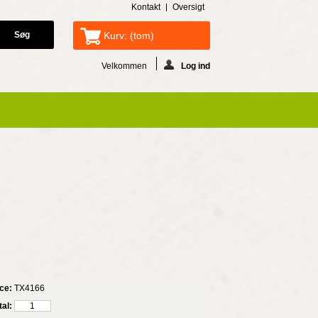
Kontakt
Oversigt
Kurv:
(tom)
Velkommen
Log ind
ce:
TX4166
al: