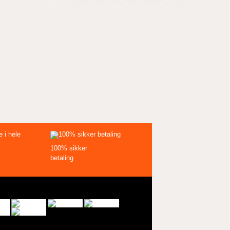
100% sikker
betaling