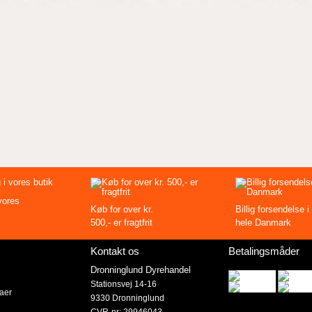
vores
Køb for over kr.
Billig forsendelse i
500,- er fragtfrit
hele Danmark
Kontakt os
Betalingsmåder
Dronninglund Dyrehandel
Stationsvej 14-16
taer
9330 Dronninglund