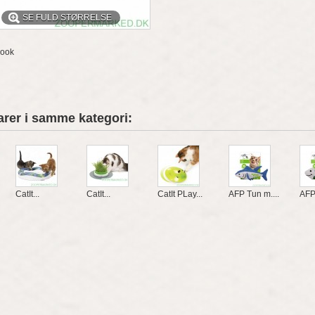
SE FULD STØRRELSE
book
arer i samme kategori:
CatIt...
CatIt...
CatIt PLay...
AFP Tun m....
AFP.