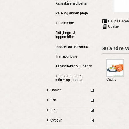
Katteskåle & tilbehør
Pels- og anden pleje
Del på Face
Kattelemme
Udskriv
Flåt-,tæge- &
loppemidler
Legetøj og aktivering
30 andre v
Transportbure
Kattetoiletter & Tilbehør
Kradsetræ, -bræt, -
CatIt...
måtter og tilbehør
Gnaver
Fisk
Fugl
Krybdyr