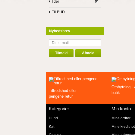
Ilder
TILBUD
Nyhedsbrev
Ombytning i 
Tilfredshed eller
butik
pengene retur
Kategorier
Min konto
Hund
Mine ordrer
Kat
Mine kreditno