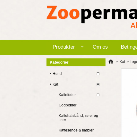
Produkter
Om os
Beting
>
Kat
>
Lege
Kategorier
Hund
Kat
Kattefoder
Godbidder
Kattehalsbånd, seler og
liner
Kattesenge & møbler