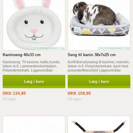
Kaninseng 40x33 cm
Seng til kanin 38x7x25 cm
Kaninseng. Til kaniner, katte,hunde,
Korthåret plysseng til kaniner, marsvin,
ildere m.fl. Lammeskindsimitation.
ildere m.fl. Polyesterbetræk, kant med
Polyesterbetræk. Liggeområde:
polyesterfleecefyld Liggeområde:
skumfyldt kant med
skumfyld og skridsikker bund
polyesterfleecefyld, skridsikker bund
Læg i kurv
Læg i kurv
DKK 134,95
DKK 159,95
På lager
På lager