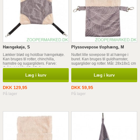
Hængekøje, S
Plyssovepose t/ophæng, M
Lækker blød og holdbar hængekøje.
Nuttet lille sovepose til at hænge i
Kan bruges til rotter, chinchilla,
buret. Kan bruges til guldhamster,
hamstre og sugargliders. Farve:
sugarglider og rotter. Mål: 28x18x1 cm
Grå/hvid Mål: 27x27x2 cm
Læg i kurv
Læg i kurv
DKK 129,95
DKK 59,95
På lager
På lager