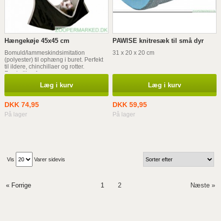
Hængekøje 45x45 cm
PAWISE knitresæk til små dyr
Bomuld/lammeskindsimitation
31 x 20 x 20 cm
(polyester) til ophæng i buret. Perfekt
til ildere, chinchillaer og rotter.
Forskellige farver
Læg i kurv
Læg i kurv
DKK 74,95
DKK 59,95
På lager
På lager
Vis
Varer sidevis
« Forrige
1
2
Næste »