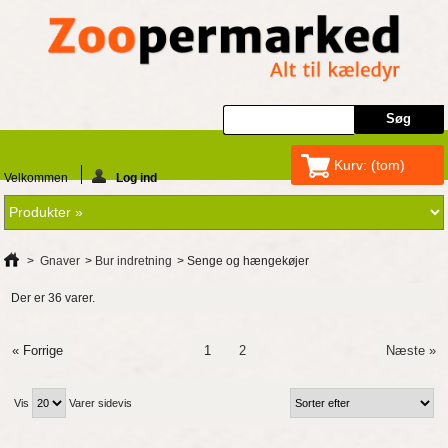
Kurv:
(tom)
Velkommen
Log ind
>
Gnaver
>
Bur indretning
>
Senge og hængekøjer
Der er 36 varer.
« Forrige
1
2
Næste »
Vis
Varer sidevis