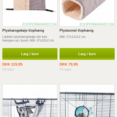
Plyshængekøje t/ophæng
Plystunnel t/ophæng
Lækker plyshængekøje der kan
Mål: 27x12x12 cm.
hænges op i buret. Mål: 47x32x2 cm
Læg i kurv
Læg i kurv
DKK 119,95
DKK 79,95
På lager
På lager