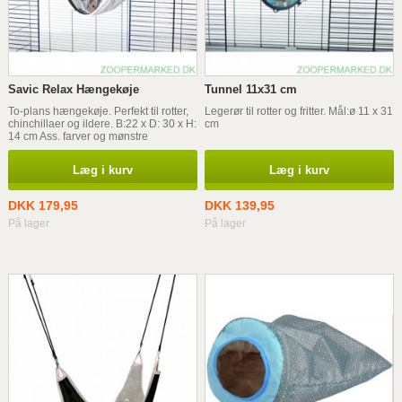
Savic Relax Hængekøje
Tunnel 11x31 cm
To-plans hængekøje. Perfekt til rotter,
Legerør til rotter og fritter. Mål:ø 11 x 31
chinchillaer og ildere. B:22 x D: 30 x H:
cm
14 cm Ass. farver og mønstre
Læg i kurv
Læg i kurv
DKK 179,95
DKK 139,95
På lager
På lager