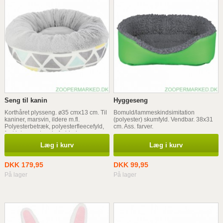
Seng til kanin
Hyggeseng
Korthåret plysseng. ø35 cmx13 cm. Til
Bomuld/lammeskindsimitation
kaniner, marsvin, ildere m.fl.
(polyester) skumfyld. Vendbar. 38x31
Polyesterbetræk, polyesterfleecefyld,
cm. Ass. farver.
fast integreret pude forhindrer
forvridning, skridsikker bund.
Læg i kurv
Læg i kurv
DKK 179,95
DKK 99,95
På lager
På lager