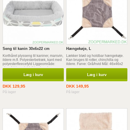
Seng til kanin 30x6x22 cm
Hængekøje, L
Korthåret plysseng til kaniner, marsvin,
Lækker blød og holdbar hængekøje.
ildere m.fl. Polyesterbetræk, kant med
Kan bruges til rotter, chinchilla og
polyesterfleecefyld Liggeområde:
ildere. Farve: Grå/hvid Mål: 46x46x2
skumfyld og skridsikker bund
cm
Læg i kurv
Læg i kurv
DKK 129,95
DKK 149,95
På lager
På lager