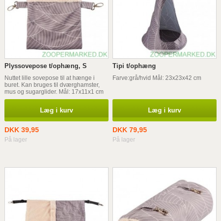
Plyssovepose t/ophæng, S
Tipi t/ophæng
Nuttet lille sovepose til at hænge i
Farve:grå/hvid Mål: 23x23x42 cm
buret. Kan bruges til dværghamster,
mus og sugarglider. Mål: 17x11x1 cm
Læg i kurv
Læg i kurv
DKK 39,95
DKK 79,95
På lager
På lager