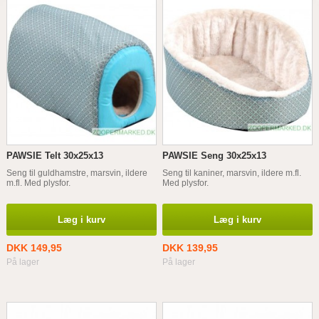
PAWSIE Telt 30x25x13
PAWSIE Seng 30x25x13
Seng til guldhamstre, marsvin, ildere
Seng til kaniner, marsvin, ildere m.fl.
m.fl. Med plysfor.
Med plysfor.
Læg i kurv
Læg i kurv
DKK 149,95
DKK 139,95
På lager
På lager