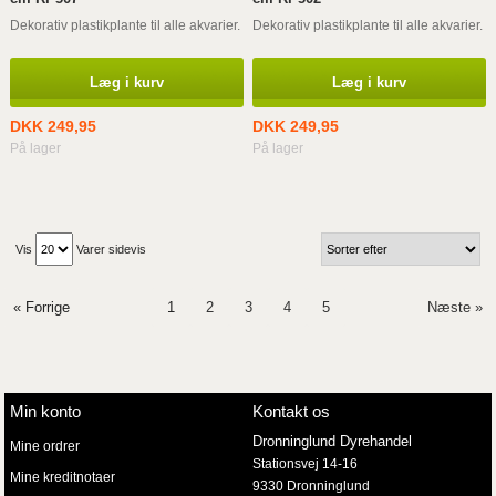
Dekorativ plastikplante til alle akvarier.
Dekorativ plastikplante til alle akvarier.
Læg i kurv
Læg i kurv
DKK 249,95
DKK 249,95
På lager
På lager
Vis
Varer sidevis
« Forrige
1
2
3
4
5
Næste »
Min konto
Kontakt os
Dronninglund Dyrehandel
Mine ordrer
Stationsvej 14-16
Mine kreditnotaer
9330 Dronninglund