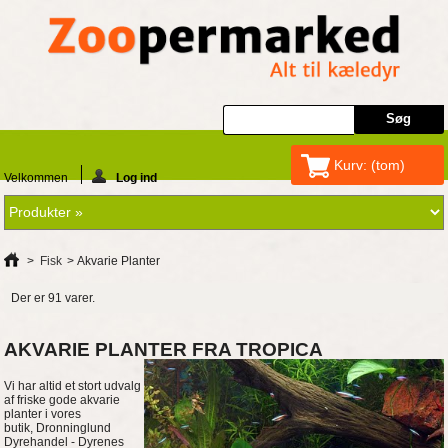
Kurv:
(tom)
Velkommen
Log ind
>
Fisk
>
Akvarie Planter
Der er 91 varer.
AKVARIE PLANTER FRA TROPICA
Vi har altid et stort udvalg
af friske gode akvarie
planter i vores
butik, Dronninglund
Dyrehandel - Dyrenes