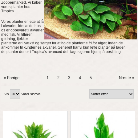
Zoopermarked. Vi køber
vores planter hos
Tropica.
Vores planter er lette at få
i akvariet, idet at de hos
os er opbevaret i akvarier
med fisk. Vi tilfører
gødning, tjekker
planterne er i vækst og sørger for at holde planterne fri for alger, inden de
ankommer til kundernes akvarier. Generelt har vi kun lette planter på lager,
de planter der er i Tropica's avanced del, tages gerne hjem på bestilling.
« Forrige
1
2
3
4
5
Næste »
Vis
Varer sidevis