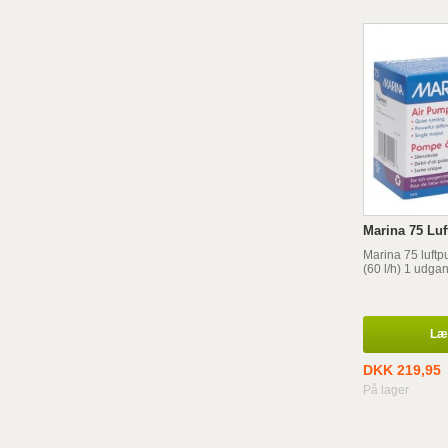
Marina 75 Lu
Marina 75 luftp
(60 l/h) 1 udga
Læg
DKK 219,95
På lager