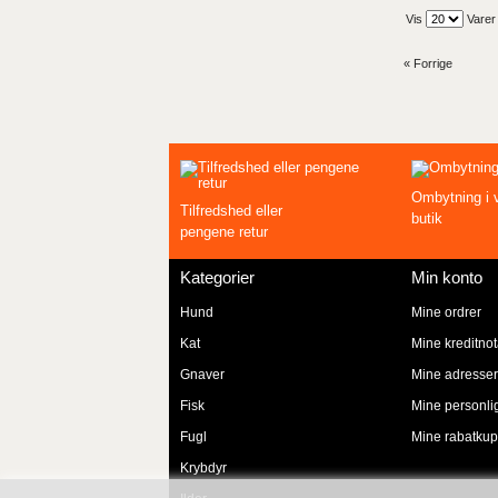
Vis
Varer
« Forrige
Ombytning i 
Tilfredshed eller
butik
pengene retur
Kategorier
Min konto
Hund
Mine ordrer
Kat
Mine kreditno
Gnaver
Mine adresse
Fisk
Mine personli
Fugl
Mine rabatku
Krybdyr