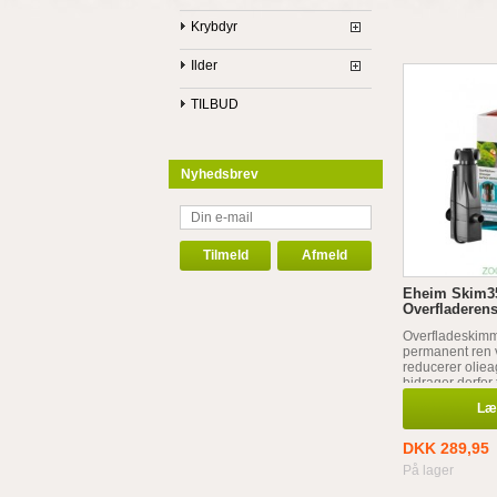
Krybdyr
Ilder
TILBUD
Nyhedsbrev
Eheim Skim3
Overfladeren
Overfladeskimm
permanent ren 
reducerer olieag
bidrager derfor 
mikroorganisme
Læg
iltudveksling og
lysindtrængnin
DKK 289,95
På lager