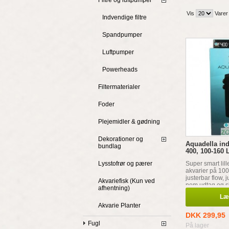
Filtre og luftpumper
Vis
Varer
Indvendige filtre
Spandpumper
Luftpumper
Powerheads
Filtermaterialer
Foder
Plejemidler & gødning
Dekorationer og
Aquadella ind
bundlag
400, 100-160 
Super smart lille
Lysstofrør og pærer
akvarier på 100
justerbar flow, 
Akvariefisk (Kun ved
nem udtag og ski
afhentning)
Seperat iltdiffus
Læg
Akvarie Planter
DKK 299,95
Fugl
På lager