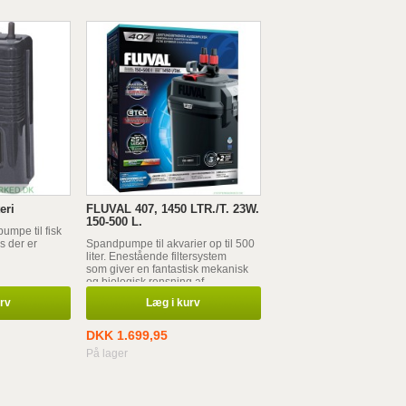
eri
FLUVAL 407, 1450 LTR./T. 23W.
150-500 L.
pumpe til fisk
is der er
Spandpumpe til akvarier op til 500
liter. Enestående filtersystem
som giver en fantastisk mekanisk
og biologisk rensning af
akvarievandet.
urv
Læg i kurv
DKK 1.699,95
På lager