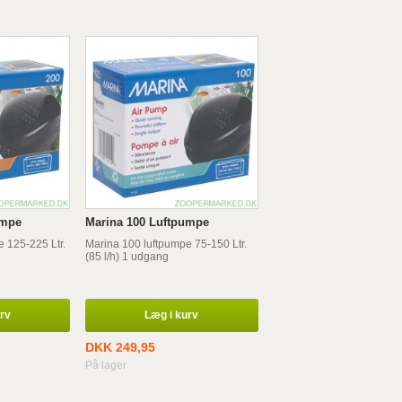
umpe
Marina 100 Luftpumpe
 125-225 Ltr.
Marina 100 luftpumpe 75-150 Ltr.
(85 l/h) 1 udgang
urv
Læg i kurv
DKK 249,95
På lager