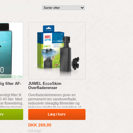
g filter AF-
JUWEL EccoSkim
Overfladerenser
ndigt filter til
Overfladeskimmeren giver en
-40 liter. Med
permanent ren vandoverflade,
bar flowretning,
reducerer olieagtig filmrester og
filtermateriale.
bidrager derfor til en reduktion af
mikroorganismer, bedre
urv
Læg i kurv
iltudveksling og større
lysindtrængning.
DKK 269,95
Udsolgt