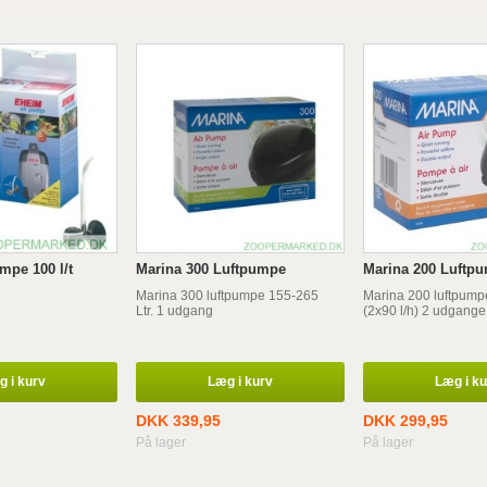
mpe 100 l/t
Marina 300 Luftpumpe
Marina 200 Luftp
Marina 300 luftpumpe 155-265
Marina 200 luftpumpe
Ltr. 1 udgang
(2x90 l/h) 2 udgange
 i kurv
Læg i kurv
Læg i k
DKK 339,95
DKK 299,95
På lager
På lager