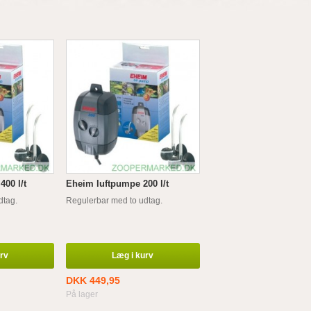
00 l/t
Eheim luftpumpe 200 l/t
dtag.
Regulerbar med to udtag.
urv
Læg i kurv
DKK 449,95
På lager