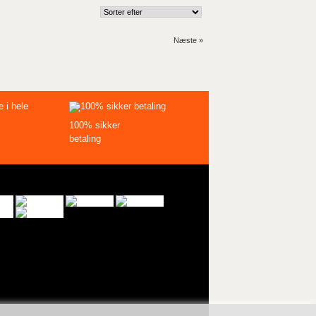
Næste »
100% sikker
betaling