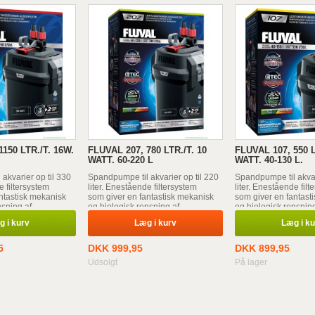
1150 LTR./T. 16W.
FLUVAL 207, 780 LTR./T. 10
FLUVAL 107, 550 L
WATT. 60-220 L
WATT. 40-130 L.
akvarier op til 330
Spandpumpe til akvarier op til 220
Spandpumpe til akvar
e filtersystem
liter. Enestående filtersystem
liter. Enestående filt
ntastisk mekanisk
som giver en fantastisk mekanisk
som giver en fantast
nsning af
og biologisk rensning af
og biologisk rensning
akvarievandet.
akvarievandet.
 i kurv
Læg i kurv
Læg i k
5
DKK 999,95
DKK 899,95
Udsolgt
På lager