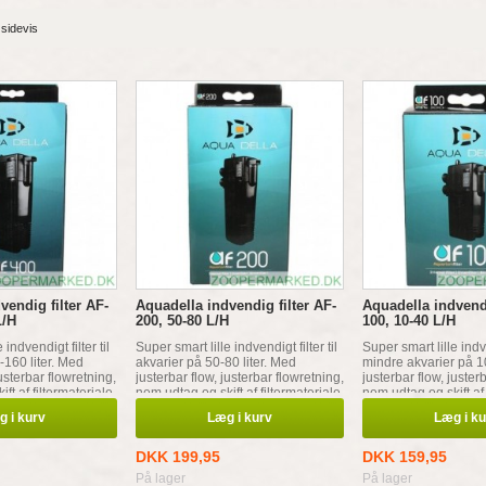
 sidevis
vendig filter AF-
Aquadella indvendig filter AF-
Aquadella indvendi
L/H
200, 50-80 L/H
100, 10-40 L/H
 indvendigt filter til
Super smart lille indvendigt filter til
Super smart lille indve
-160 liter. Med
akvarier på 50-80 liter. Med
mindre akvarier på 10
justerbar flowretning,
justerbar flow, justerbar flowretning,
justerbar flow, juster
ft af filtermateriale.
nem udtag og skift af filtermateriale.
nem udtag og skift af 
er.
Seperat iltdiffuser.
Seperat iltdiffuser.
 i kurv
Læg i kurv
Læg i k
DKK 199,95
DKK 159,95
På lager
På lager