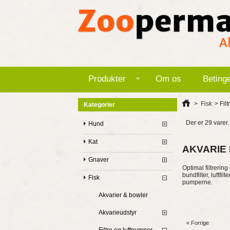
Produkter
Om os
Beting
>
Fisk
>
Fil
Kategorier
Der er 29 varer.
Hund
Kat
AKVARIE
Gnaver
Optimal filtrering
bundfilter, luftfi
Fisk
pumperne.
Akvarier & bowler
Akvarieudstyr
« Forrige