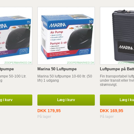
ftpumpe
Marina 50 Luftpumpe
Luftpumpe på Batt
umpe 50-100 Ltr.
Marina 50 luftpumpe 10-60 ltr. (50
Fin transportabel luft
ng
l/h) 1 udgang
under transit eller hv
strømsvigt.
 i kurv
Læg i kurv
Læg i k
DKK 179,95
DKK 169,95
På lager
På lager