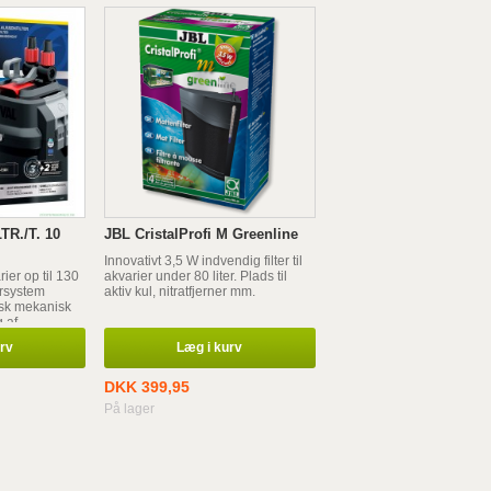
TR./T. 10
JBL CristalProfi M Greenline
Innovativt 3,5 W indvendig filter til
ier op til 130
akvarier under 80 liter. Plads til
ersystem
aktiv kul, nitratfjerner mm.
isk mekanisk
 af
urv
Læg i kurv
DKK 399,95
På lager