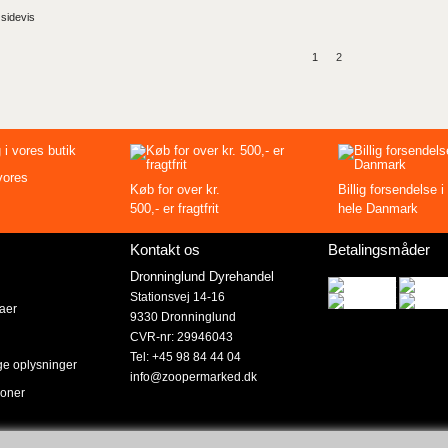
 sidevis
1
2
vores
Køb for over kr.
Billig forsendelse i
500,- er fragtfrit
hele Danmark
Kontakt os
Betalingsmåder
Dronninglund Dyrehandel
Stationsvej 14-16
taer
9330 Dronninglund
r
CVR-nr: 29946043
Tel: +45 98 84 44 04
ge oplysninger
info@zoopermarked.dk
poner