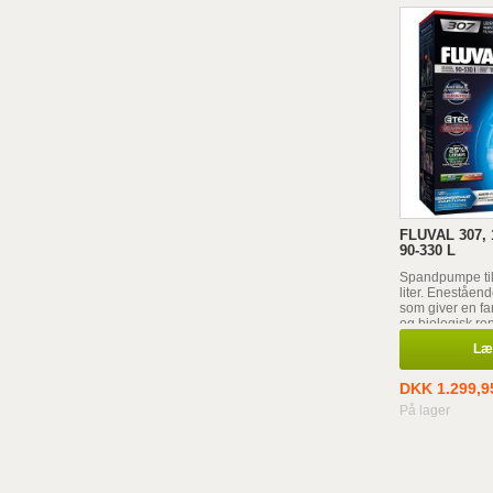
FLUVAL 307, 
90-330 L
Spandpumpe til 
liter. Eneståend
som giver en fa
og biologisk re
akvarievandet.
Læg
DKK 1.299,9
På lager