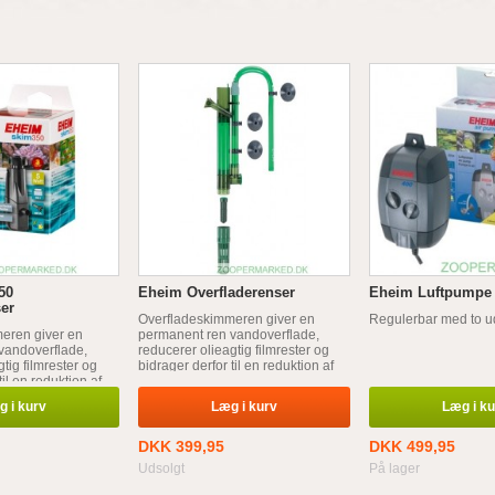
50
Eheim Overfladerenser
Eheim Luftpumpe 4
ser
Overfladeskimmeren giver en
Regulerbar med to u
eren giver en
permanent ren vandoverflade,
vandoverflade,
reducerer olieagtig filmrester og
tig filmrester og
bidrager derfor til en reduktion af
til en reduktion af
mikroorganismer, bedre
r, bedre
iltudveksling og større
 i kurv
Læg i kurv
Læg i k
 større
lysindtrængning.
g.
DKK 399,95
DKK 499,95
Udsolgt
På lager