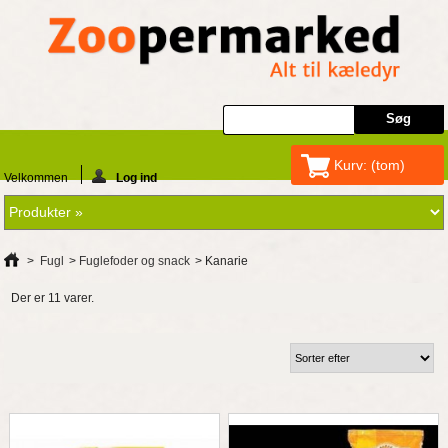
Kurv:
(tom)
Velkommen
Log ind
>
Fugl
>
Fuglefoder og snack
>
Kanarie
Der er 11 varer.