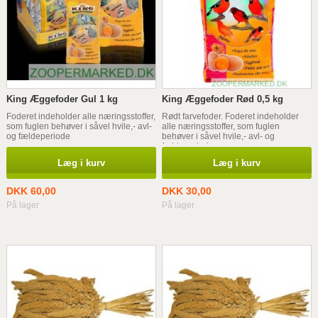
King Æggefoder Gul 1 kg
King Æggefoder Rød 0,5 kg
Foderet indeholder alle næringsstoffer,
Rødt farvefoder. Foderet indeholder
som fuglen behøver i såvel hvile,- avl-
alle næringsstoffer, som fuglen
og fældeperiode
behøver i såvel hvile,- avl- og
fældeperiode
Læg i kurv
Læg i kurv
DKK 60,00
DKK 30,00
På lager
På lager