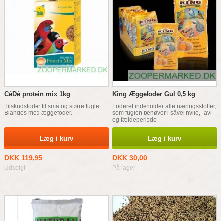
CéDé protein mix 1kg
King Æggefoder Gul 0,5 kg
Tilskudsfoder til små og større fugle.
Foderet indeholder alle næringsstoffer,
Blandes med æggefoder.
som fuglen behøver i såvel hvile,- avl-
og fældeperiode
Læg i kurv
Læg i kurv
DKK 119,95
DKK 30,00
Udsolgt
På lager