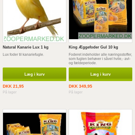
Natural Kanarie Lux 1 kg
King Æggefoder Gul 10 kg
Lux foder til kanariefugle.
Foderet indeholder alle næringsstoffer,
som fuglen behøver i såvel hvile,- avl-
og fældeperiode.
Læg i kurv
Læg i kurv
DKK 21,95
DKK 349,95
På lager
På lager