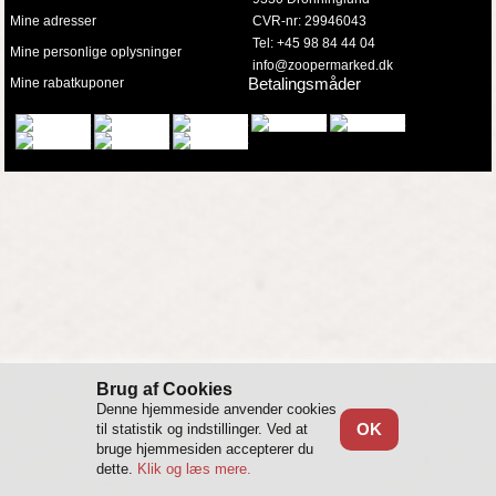
Mine adresser
CVR-nr: 29946043
Tel: +45 98 84 44 04
Mine personlige oplysninger
info@zoopermarked.dk
Betalingsmåder
Mine rabatkuponer
Brug af Cookies
Denne hjemmeside anvender cookies
OK
til statistik og indstillinger. Ved at
bruge hjemmesiden accepterer du
dette.
Klik og læs mere.