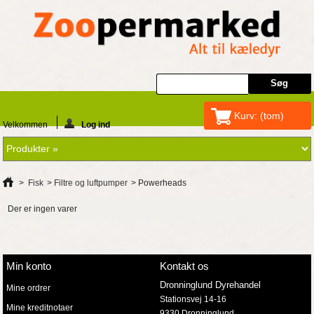
Kurv:
(tom)
Velkommen
Log ind
>
Fisk
>
Filtre og luftpumper
>
Powerheads
Der er ingen varer
Min konto
Kontakt os
Dronninglund Dyrehandel
Mine ordrer
Stationsvej 14-16
Mine kreditnotaer
9330 Dronninglund