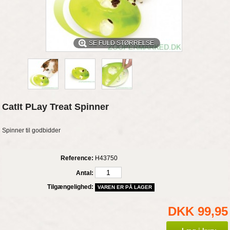
SE FULD STØRRELSE
CatIt PLay Treat Spinner
Spinner til godbidder
Reference:
H43750
Antal:
Tilgængelighed:
VAREN ER PÅ LAGER
DKK 99,95