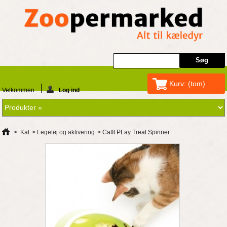
Kurv:
(tom)
Velkommen
Log ind
>
Kat
>
Legetøj og aktivering
>
CatIt PLay Treat Spinner