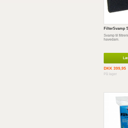
FilterSvamp 
Svamp til filtrer
havedam.
Læg
DKK 399,95
På lager