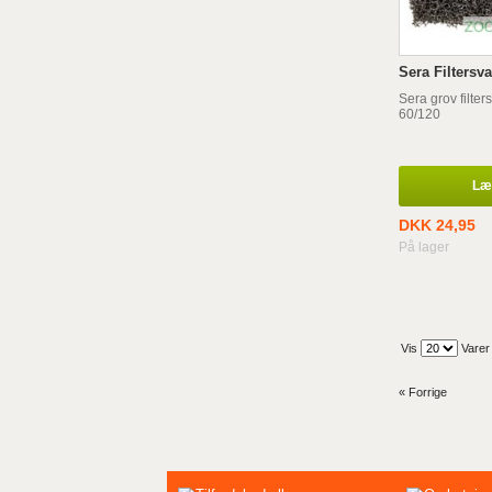
Sera Filtersva
Sera grov filter
60/120
Læg
DKK 24,95
På lager
Vis
Varer
« Forrige