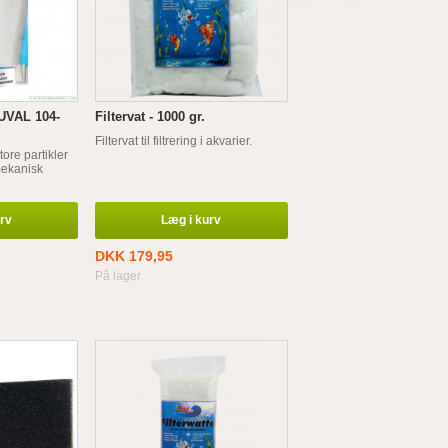
VAL 104-
Filtervat - 1000 gr.
Filtervat til filtrering i akvarier.
ore partikler
 mekanisk
urv
Læg i kurv
DKK 179,95
På lager