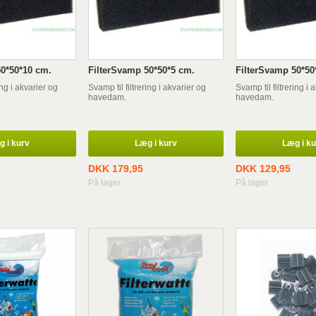
50*50*10 cm.
FilterSvamp 50*50*5 cm.
FilterSvamp 50*50
ing i akvarier og
Svamp til filtrering i akvarier og
Svamp til filtrering i 
havedam.
havedam.
 i kurv
Læg i kurv
Læg i k
DKK 179,95
DKK 129,95
På lager
På lager