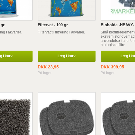
 gr.
Filtervat - 100 gr.
Biobolde -HEAVY- 
ering i akvarier.
Filtervat til filtrering i akvarier.
Små biofilterelemen
ekstrem stor overflade
anvendelse i alle for
biologiske filtre.
 i kurv
Læg i kurv
Læg i k
DKK 23,95
DKK 399,95
På lager
På lager