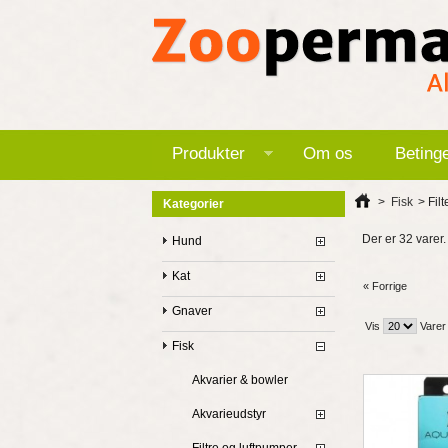
Produkter
Om os
Beting
>
Fisk
>
Fil
Kategorier
Der er 32 varer.
Hund
Kat
« Forrige
Gnaver
Vis
Varer
Fisk
Akvarier & bowler
Akvarieudstyr