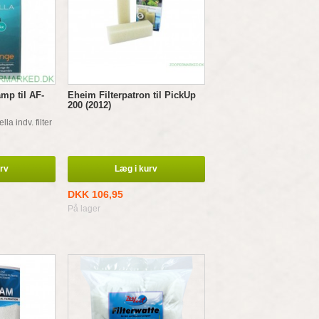
amp til AF-
Eheim Filterpatron til PickUp
200 (2012)
la indv. filter
urv
Læg i kurv
DKK 106,95
På lager