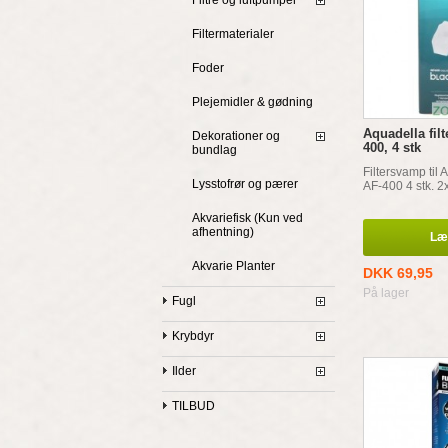
Filtre og luftpumper
Filtermaterialer
Foder
Plejemidler & gødning
Aquadella fil
Dekorationer og
400, 4 stk
bundlag
Filtersvamp til A
Lysstofrør og pærer
AF-400 4 stk. 2x
Akvariefisk (Kun ved
afhentning)
Læg
Akvarie Planter
DKK 69,95
På lager
Fugl
Krybdyr
Ilder
TILBUD