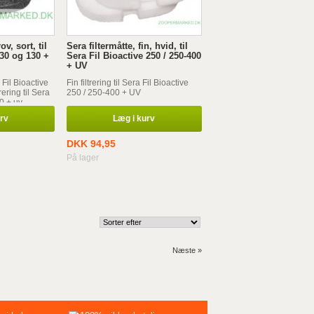
ov, sort, til
Sera filtermåtte, fin, hvid, til
130 og 130 +
Sera Fil Bioactive 250 / 250-400
+ UV
a Fil Bioactive
Fin filtrering til Sera Fil Bioactive
rering til Sera
250 / 250-400 + UV
30 + uv
urv
Læg i kurv
DKK 94,95
På lager
Næste »