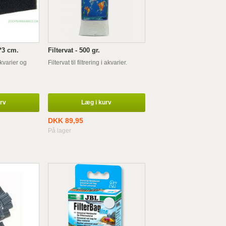
*3 cm.
Filtervat - 500 gr.
akvarier og
Filtervat til filtrering i akvarier.
urv
Læg i kurv
DKK 89,95
På lager