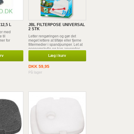
12,5 L
JBL FILTERPOSE UNIVERSAL
2 STK
ter med
 til
Letter rengøringen og gør det
mer for
meget lettere at tilføje eller fjerne
filtermedier i spandpumper. Let at
gennemskylle og kan anvendes
mange gange.
urv
Læg i kurv
DKK 59,95
På lager