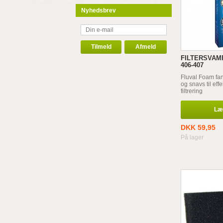
Nyhedsbrev
FILTERSVAMP
406-407
Fluval Foam fan
og snavs til eff
filtrering
Læg
DKK 59,95
På lager