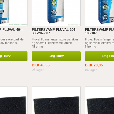
 FLUVAL 404-
FILTERSVAMP FLUVAL 204-
FILTERSVAMP FLU
306-207-307
106-107
ger store partikler
Fluval Foam fanger store partikler
Fluval Foam fanger st
ektiv mekanisk
og snavs til effektiv mekanisk
og snavs til effektiv
filtrering
filtrering
 i kurv
Læg i kurv
Læg i k
DKK 49,95
DKK 29,95
På lager
På lager