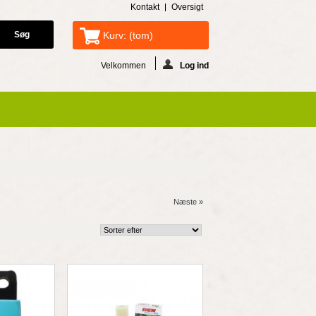
Kontakt
Oversigt
Kurv:
(tom)
Velkommen
Log ind
Næste »