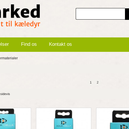
elser
Find os
Kontakt os
termaterialer
1
2
 sidevis