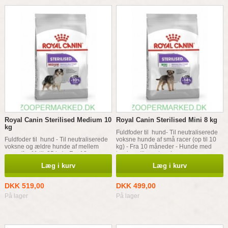
Royal Canin Sterilised Medium 10
Royal Canin Sterilised Mini 8 kg
kg
Fuldfoder til hund- Til neutraliserede
Fuldfoder til hund - Til neutraliserede
voksne hunde af små racer (op til 10
voksne og ældre hunde af mellem
kg) - Fra 10 måneder - Hunde med
racer (fra 11 til 25 kg) - Fra 12
tendens til vægtøgning
måneder - Hunde med tendens til
Læg i kurv
Læg i kurv
vægtøgning
DKK 519,00
DKK 499,00
På lager
På lager