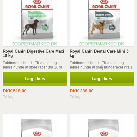
Royal Canin Digestive Care Maxi
Royal Canin Dental Care Mini 3
10 kg
kg
Fuldfoder til hund - Til voksne og
Fuldfoder til hund - Til voksne og
ældre hunde af store racer (fra 26 til
ældre hunde af små hunderacer (fra 1
44 kg) - Fra 15 måneder - Hunde med
til 10 kg) - Fra 10 måneder - Hunde
sensibel fordøjelsessystem
med sensible tænder
Læg i kurv
Læg i kurv
DKK 519,00
DKK 239,00
På lager
På lager