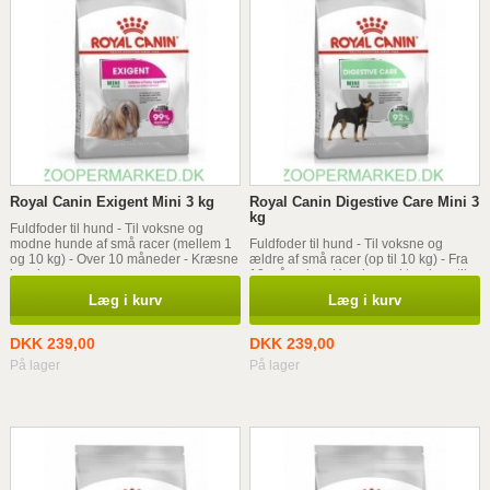
Royal Canin Exigent Mini 3 kg
Royal Canin Digestive Care Mini 3
kg
Fuldfoder til hund - Til voksne og
modne hunde af små racer (mellem 1
Fuldfoder til hund - Til voksne og
og 10 kg) - Over 10 måneder - Kræsne
ældre af små racer (op til 10 kg) - Fra
hunde
10 måneder - Hunde med tendens til
sensibelt fordøjelsessystem
Læg i kurv
Læg i kurv
DKK 239,00
DKK 239,00
På lager
På lager