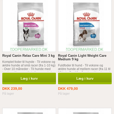
Royal Canin Relax Care Mini 3 kg
Royal Canin Light Weight Care
Medium 9 kg
Komplet foder til hunde - Til voksne og
ældre hunde af små racer (fra 1-10 kg)
Fuldfoder til hund - Til voksne og
- Over 10 måneder - Til hunde med
ældre hunde af mellem racer (fra 11 til
tendens til nærvøsitet eller som skal
25 kg) - Fra 12 måneder - Hunde med
igennem en ændring af omgivelser
tendens til vægtøgning
Læg i kurv
Læg i kurv
DKK 239,00
DKK 479,00
På lager
På lager