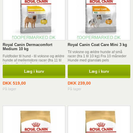
Royal Canin Dermacomfort
Royal Canin Coat Care Mini 3 kg
Medium 10 kg
Til voksne og ældre hunde af små
Fuldfoder til hund - til voksne og ældre
racer (fra 1 til 10 kg) Fra 10 måneder
hunde af mellemstore racer (fra 11 til
Hunde med glansløs pels
25 kg) - Fra 12 måneder - Hunde med
tendens til hudirritation og kløe
Læg i kurv
Læg i kurv
DKK 519,00
DKK 239,00
På lager
På lager