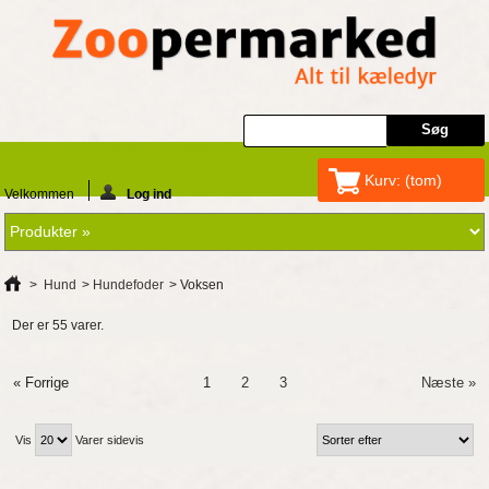
Kurv:
(tom)
Velkommen
Log ind
>
Hund
>
Hundefoder
>
Voksen
Der er 55 varer.
« Forrige
1
2
3
Næste »
Vis
Varer sidevis