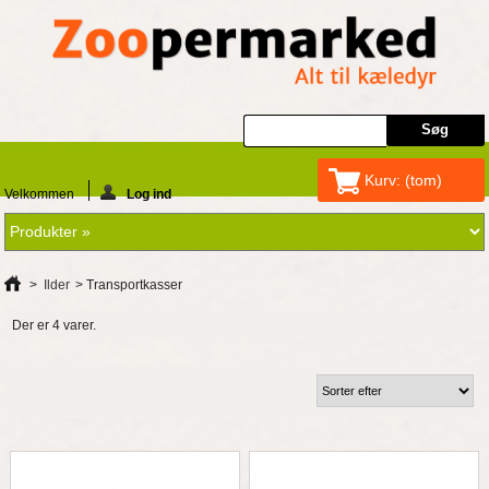
Kurv:
(tom)
Velkommen
Log ind
>
Ilder
>
Transportkasser
Der er 4 varer.