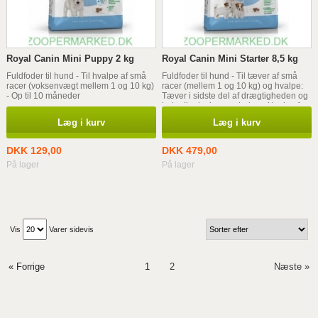
Royal Canin Mini Puppy 2 kg
Royal Canin Mini Starter 8,5 kg
Fuldfoder til hund - Til hvalpe af små
Fuldfoder til hund - Til tæver af små
racer (voksenvægt mellem 1 og 10 kg)
racer (mellem 1 og 10 kg) og hvalpe:
- Op til 10 måneder
Tæver i sidste del af drægtigheden og
hele diegivningsperioden - Hvalpe fra
fravænning til 2 måneder
Læg i kurv
Læg i kurv
DKK 129,00
DKK 479,00
På lager
På lager
Vis
Varer sidevis
« Forrige
1
2
Næste »