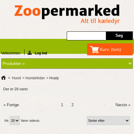
Kurv:
(tom)
Velkommen
Log ind
>
Hund
>
Hundefoder
>
Hvalp
Der er 28 varer.
« Forrige
1
2
Næste »
Vis
Varer sidevis