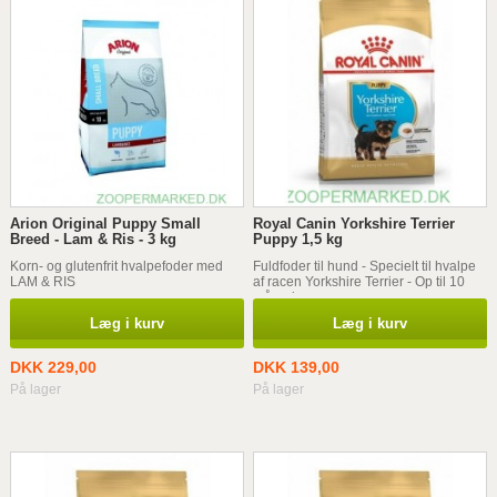
Arion Original Puppy Small
Royal Canin Yorkshire Terrier
Breed - Lam & Ris - 3 kg
Puppy 1,5 kg
Korn- og glutenfrit hvalpefoder med
Fuldfoder til hund - Specielt til hvalpe
LAM & RIS
af racen Yorkshire Terrier - Op til 10
måneder
Læg i kurv
Læg i kurv
DKK 229,00
DKK 139,00
På lager
På lager