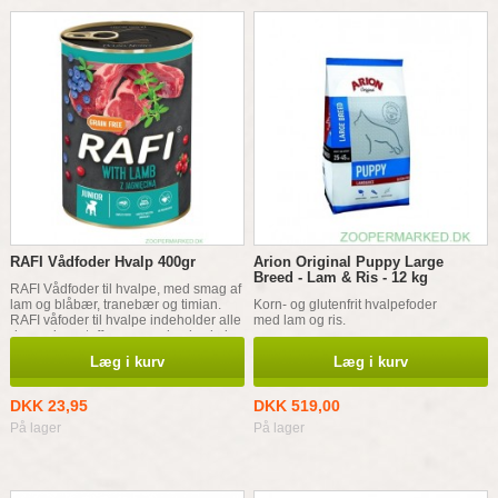
RAFI Vådfoder Hvalp 400gr
Arion Original Puppy Large
Breed - Lam & Ris - 12 kg
RAFI Vådfoder til hvalpe, med smag af
lam og blåbær, tranebær og timian.
Korn- og glutenfrit hvalpefoder
RAFI våfoder til hvalpe indeholder alle
med lam og ris.
de næringsstoffer som en hvalp skal
bruge. Lammekød er en sund og
Læg i kurv
Læg i kurv
værdifuld proteinkilde. Med lakseolie
og superfurits.
DKK 23,95
DKK 519,00
På lager
På lager