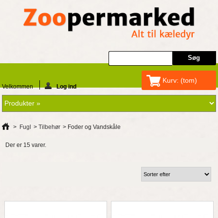
Kurv:
(tom)
Velkommen
Log ind
>
Fugl
>
Tilbehør
>
Foder og Vandskåle
Der er 15 varer.