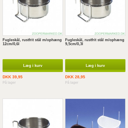
Fugleskål, rustfrit stål m/ophæng
Fugleskål, rustfrit stål m/ophæng
12cm/0,6l
9,5cm/0,3l
Læg i kurv
Læg i kurv
DKK 39,95
DKK 28,95
På lager
På lager