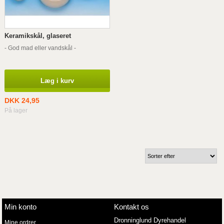
Keramikskål, glaseret
- God mad eller vandskål -
Læg i kurv
DKK 24,95
På lager
Min konto
Kontakt os
Dronninglund Dyrehandel
Mine ordrer