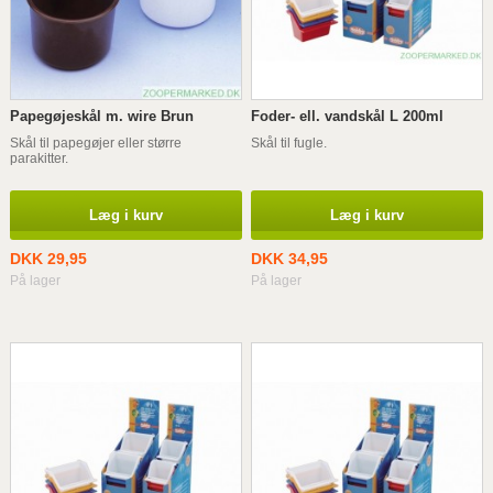
Papegøjeskål m. wire Brun
Foder- ell. vandskål L 200ml
Skål til papegøjer eller større
Skål til fugle.
parakitter.
Læg i kurv
Læg i kurv
DKK 29,95
DKK 34,95
På lager
På lager