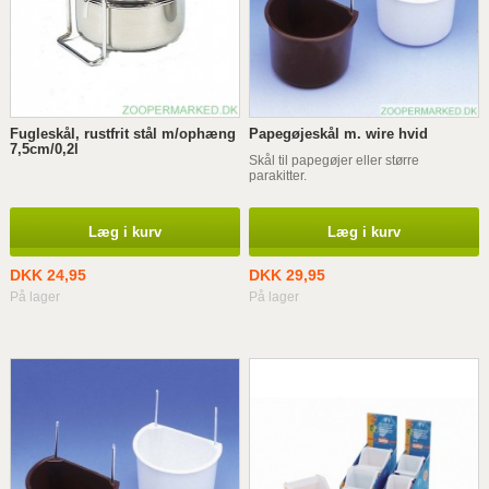
Fugleskål, rustfrit stål m/ophæng
Papegøjeskål m. wire hvid
7,5cm/0,2l
Skål til papegøjer eller større
parakitter.
Læg i kurv
Læg i kurv
DKK 24,95
DKK 29,95
På lager
På lager