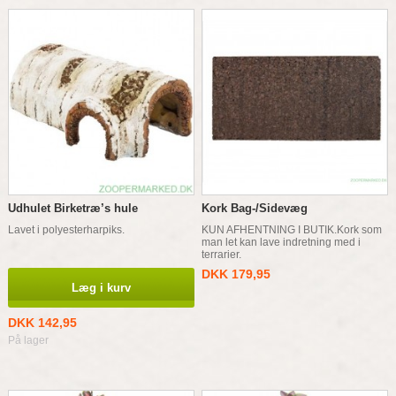
Udhulet Birketræ’s hule
Kork Bag-/Sidevæg
Lavet i polyesterharpiks.
KUN AFHENTNING I BUTIK.Kork som
man let kan lave indretning med i
terrarier.
DKK 179,95
Læg i kurv
DKK 142,95
På lager