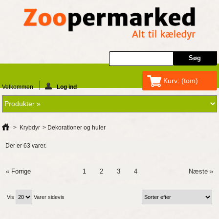
Kurv:
(tom)
Velkommen
Log ind
>
Krybdyr
>
Dekorationer og huler
Der er 63 varer.
« Forrige
1
2
3
4
Næste »
Vis
Varer sidevis