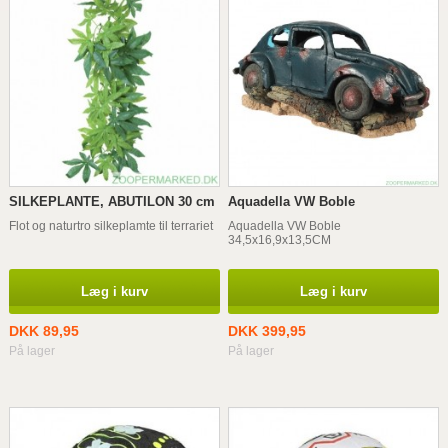
SILKEPLANTE, ABUTILON 30 cm
Aquadella VW Boble
Flot og naturtro silkeplamte til terrariet
Aquadella VW Boble
34,5x16,9x13,5CM
Læg i kurv
Læg i kurv
DKK 89,95
DKK 399,95
På lager
På lager