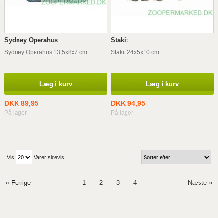
Sydney Operahus
Stakit
Sydney Operahus 13,5x8x7 cm.
Stakit 24x5x10 cm.
Læg i kurv
Læg i kurv
DKK 89,95
DKK 94,95
På lager
På lager
Vis
Varer sidevis
« Forrige
1
2
3
4
Næste »