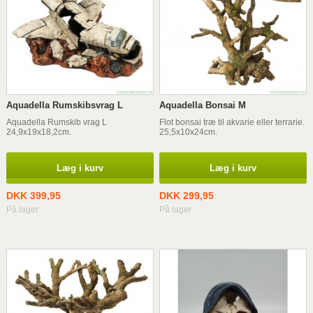
Aquadella Rumskibsvrag L
Aquadella Bonsai M
Aquadella Rumskib vrag L
Flot bonsai træ til akvarie eller terrarie.
24,9x19x18,2cm.
25,5x10x24cm.
Læg i kurv
Læg i kurv
DKK 399,95
DKK 299,95
På lager
På lager