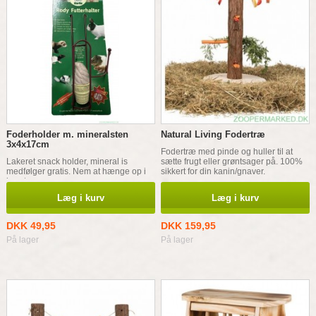
Foderholder m. mineralsten
Natural Living Fodertræ
3x4x17cm
Fodertræ med pinde og huller til at
Lakeret snack holder, mineral is
sætte frugt eller grøntsager på. 100%
medfølger gratis. Nem at hænge op i
sikkert for din kanin/gnaver.
buret.
Læg i kurv
Læg i kurv
DKK 49,95
DKK 159,95
På lager
På lager