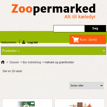
Kurv:
(tom)
Velkommen
Log ind
>
Gnaver
>
Bur indretning
>
Høhæk og grøntholder
Der er 19 varer.