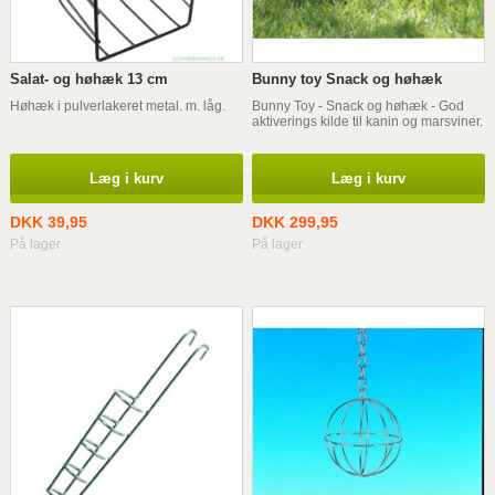
Salat- og høhæk 13 cm
Bunny toy Snack og høhæk
Høhæk i pulverlakeret metal. m. låg.
Bunny Toy - Snack og høhæk - God
aktiverings kilde til kanin og marsviner.
Læg i kurv
Læg i kurv
DKK 39,95
DKK 299,95
På lager
På lager