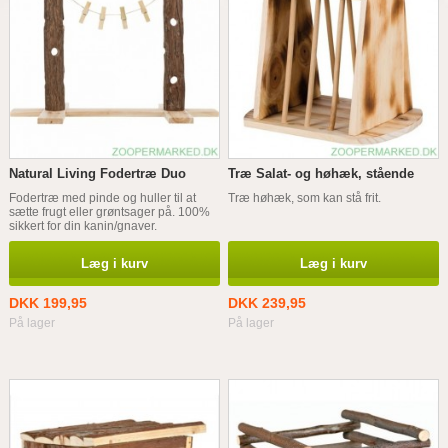
Natural Living Fodertræ Duo
Træ Salat- og høhæk, stående
Fodertræ med pinde og huller til at
Træ høhæk, som kan stå frit.
sætte frugt eller grøntsager på. 100%
sikkert for din kanin/gnaver.
Læg i kurv
Læg i kurv
DKK 199,95
DKK 239,95
På lager
På lager