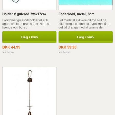
Holder t/ gulerod 3x4x17cm
Foderbold, metal, 8cm
Forkromet gulerodsholder eller til
Let måde at aktivere dit dyr. Put hø
andre snittede grøntsager. Nem at
eller grønt i bolden og dyret kan få en
hænge op i buret.
del tid til at gå med at tømme den.
Læg i kurv
Læg i kurv
DKK 44,95
DKK 59,95
På lager
På lager