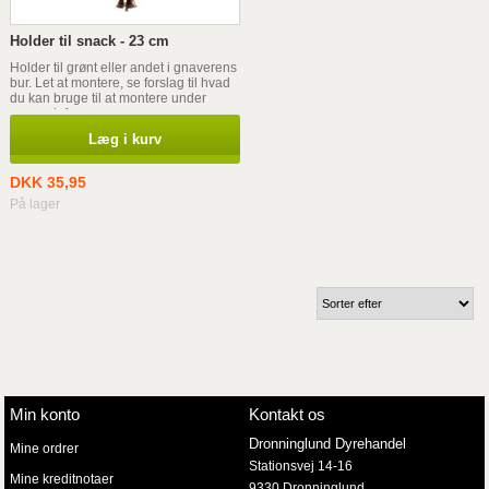
Holder til snack - 23 cm
Holder til grønt eller andet i gnaverens
bur. Let at montere, se forslag til hvad
du kan bruge til at montere under
varens info.
Læg i kurv
DKK 35,95
På lager
Min konto
Kontakt os
Dronninglund Dyrehandel
Mine ordrer
Stationsvej 14-16
Mine kreditnotaer
9330 Dronninglund