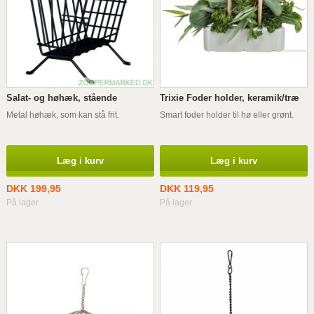
Salat- og høhæk, stående
Trixie Foder holder, keramik/træ
Metal høhæk, som kan stå frit.
Smart foder holder til hø eller grønt.
Læg i kurv
Læg i kurv
DKK 199,95
DKK 119,95
På lager
På lager