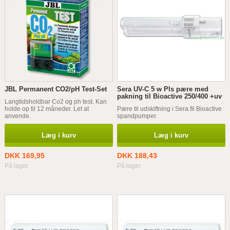
JBL Permanent CO2/pH Test-Set
Sera UV-C 5 w Pls pære med
pakning til Bioactive 250/400 +uv
Langtidsholdbar Co2 og ph test. Kan
holde op til 12 måneder. Let at
Pære til udskiftning i Sera fil Bioactive
anvende.
spandpumper.
Læg i kurv
Læg i kurv
DKK 169,95
DKK 188,43
På lager
På lager