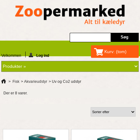
Kurv:
(tom)
Velkommen
Log ind
>
Fisk
>
Akvarieudstyr
>
Uv og Co2 udstyr
Der er 8 varer.